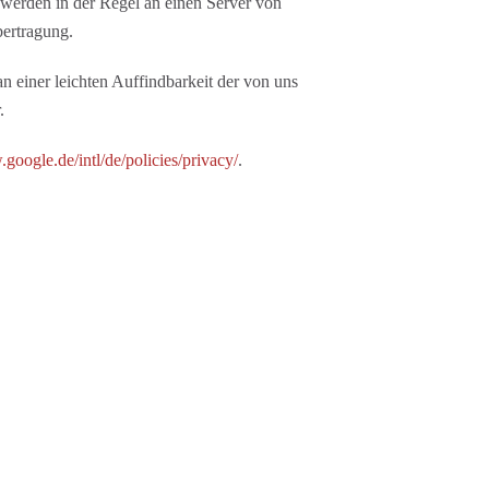
 werden in der Regel an einen Server von
bertragung.
 einer leichten Auffindbarkeit der von uns
.
google.de/intl/de/policies/privacy/
.